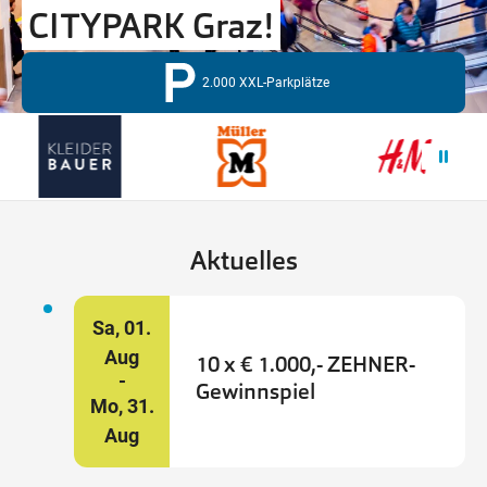
CITYPARK Graz!
Wegbeschreibung
2.000 XXL-Parkplätze
Aktuelles
Sa,
01.
Aug
10 x € 1.000,- ZEHNER-
Gewinnspiel
Mo,
31.
Aug