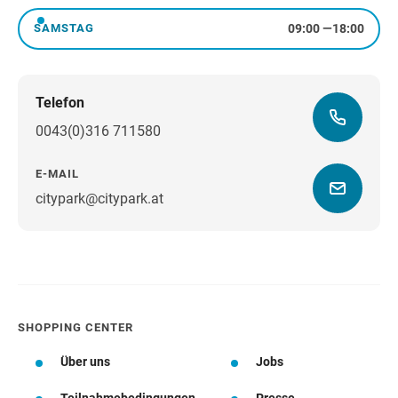
09:00
—
18:00
SAMSTAG
Samstag
Telefon
0043(0)316 711580
E-MAIL
citypark@citypark.at
Wegbeschreibung
SHOPPING CENTER
Über uns
Jobs
Teilnahmebedingungen
Presse