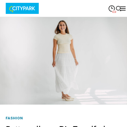
09:00
—
19:30
MONTAG
Montag
Suche schließen
09:00
—
19:30
DIENSTAG
Dienstag
09:00
—
19:30
MITTWOCH
Mittwoch
09:00
—
19:30
DONNERSTAG
Donnerstag
09:00
—
19:30
FREITAG
Freitag
09:00
—
18:00
SAMSTAG
Samstag
FASHION