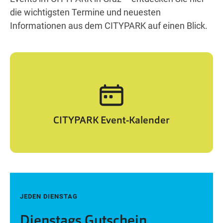
Wegbeschreibung
 statt
altungen statt
 Veranstaltungen statt
g finden Veranstaltungen statt
iesem Tag finden Veranstaltungen statt
die wichtigsten Termine und neuesten
Informationen aus dem CITYPARK auf einen Blick.
 statt
altungen statt
 Veranstaltungen statt
g finden Veranstaltungen statt
iesem Tag finden Veranstaltungen statt
CITYPARK Event-Kalender
JEDEN DIENSTAG
Dienstags Gutschein