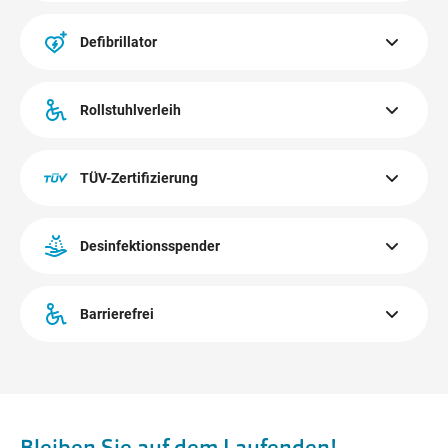
Alle Kontaktflächen werden verstärkt gereinigt und
laufend desinfiziert.
Defibrillator
Der Defibrillator im CITYPARK befindet sich beim
Besucher-Service im Obergeschoß.
Rollstuhlverleih
Gratis Verleih von Rollstühlen beim Besucher-Service im
CITYPARK, zu finden im Obergeschoß.
TÜV-Zertifizierung
Der CITYPARK ist mit dem TÜV AUSTRIA
Hygienemanagement-Standard zertifiziert.
Desinfektionsspender
Mehr erfahren
Desinfektionsspender befinden sich bei allen Ein- und
Ausgängen und verteilt im gesamten Center.
Barrierefrei
Alle öffentlichen Bereiche im CITYPARK sind barrierefrei zu
erreichen.