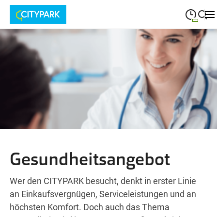
09:00
—
19:30
MONTAG
Montag
Suche schließen
09:00
—
19:30
DIENSTAG
Dienstag
09:00
—
19:30
MITTWOCH
Mittwoch
09:00
—
19:30
DONNERSTAG
Donnerstag
09:00
—
19:30
FREITAG
Freitag
Gesundheitsangebot
09:00
—
18:00
SAMSTAG
Samstag
Wer den CITYPARK besucht, denkt in erster Linie
an Einkaufsvergnügen, Serviceleistungen und an
höchsten Komfort. Doch auch das Thema