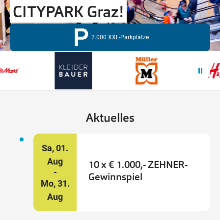
CITYPARK Graz!
Wegbeschreibung
2.000 XXL-Parkplätze
Aktuelles
Sa,
01.
Aug
10 x € 1.000,- ZEHNER-
Gewinnspiel
Mo,
31.
Aug