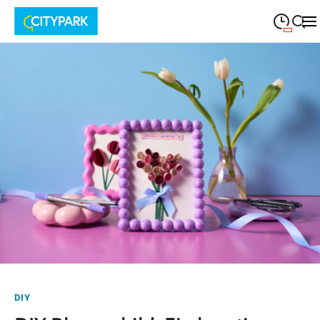
09:00
—
19:30
MONTAG
Montag
Suche schließen
09:00
—
19:30
DIENSTAG
Dienstag
09:00
—
19:30
MITTWOCH
Mittwoch
09:00
—
19:30
DONNERSTAG
Donnerstag
09:00
—
19:30
FREITAG
Freitag
09:00
—
18:00
SAMSTAG
Samstag
DIY