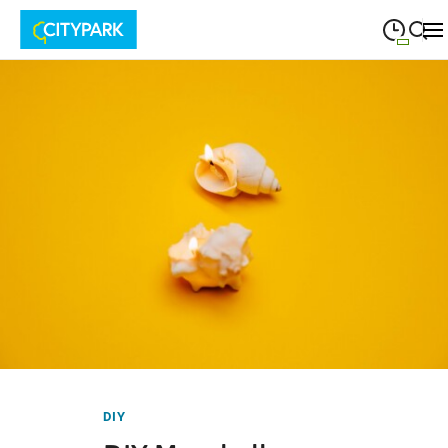
09:00
—
19:30
MONTAG
Montag
Suche schließen
09:00
—
19:30
DIENSTAG
Dienstag
09:00
—
19:30
MITTWOCH
Mittwoch
09:00
—
19:30
DONNERSTAG
Donnerstag
09:00
—
19:30
FREITAG
Freitag
09:00
—
18:00
SAMSTAG
Samstag
DIY