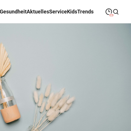
Gesundheit
Aktuelles
Service
Kids
Trends
09:00
—
19:30
MONTAG
Montag
Suche schließen
09:00
—
19:30
DIENSTAG
Dienstag
09:00
—
19:30
MITTWOCH
Mittwoch
09:00
—
19:30
DONNERSTAG
Donnerstag
09:00
—
19:30
FREITAG
Freitag
09:00
—
18:00
SAMSTAG
Samstag