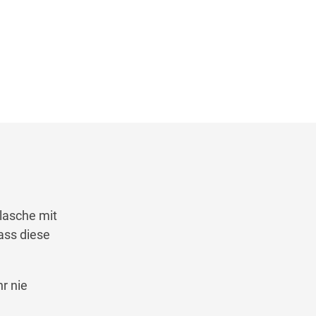
Flasche mit
ass diese
r nie