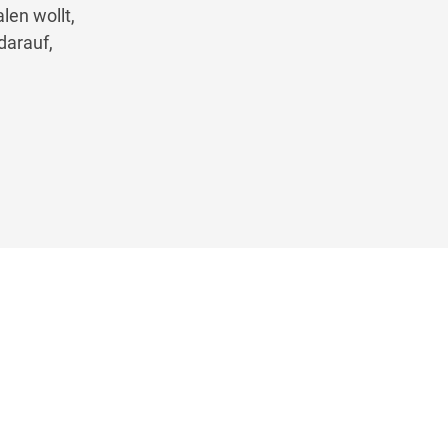
alen
wollt,
darauf,