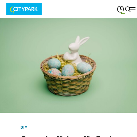
09:00
—
19:30
MONTAG
Montag
Suche schließen
09:00
—
19:30
DIENSTAG
Dienstag
09:00
—
19:30
MITTWOCH
Mittwoch
09:00
—
19:30
DONNERSTAG
Donnerstag
09:00
—
19:30
FREITAG
Freitag
09:00
—
18:00
SAMSTAG
Samstag
DIY