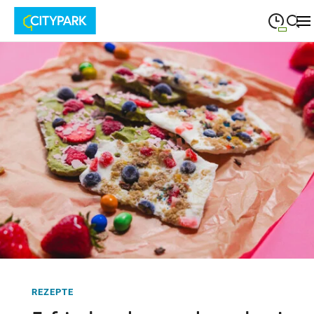
09:00
—
19:30
MONTAG
Montag
Suche schließen
09:00
—
19:30
DIENSTAG
Dienstag
09:00
—
19:30
MITTWOCH
Mittwoch
09:00
—
19:30
DONNERSTAG
Donnerstag
09:00
—
19:30
FREITAG
Freitag
09:00
—
18:00
SAMSTAG
Samstag
REZEPTE