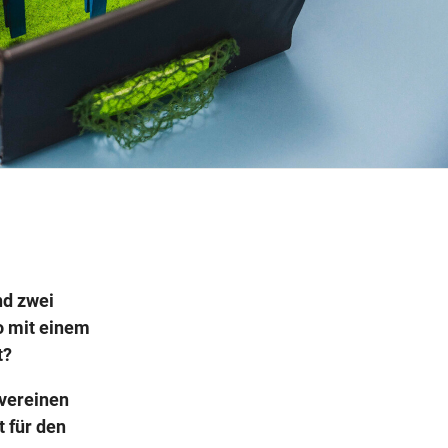
Wegbeschreibung
nd zwei
o mit einem
t?
 vereinen
t für den