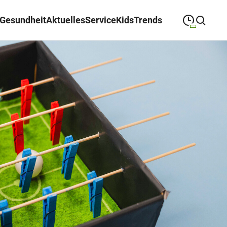
Gesundheit
Aktuelles
Service
Kids
Trends
09:00
—
19:30
MONTAG
Montag
Suche schließen
09:00
—
19:30
DIENSTAG
Dienstag
09:00
—
19:30
MITTWOCH
Mittwoch
09:00
—
19:30
DONNERSTAG
Donnerstag
09:00
—
19:30
FREITAG
Freitag
09:00
—
18:00
SAMSTAG
Samstag