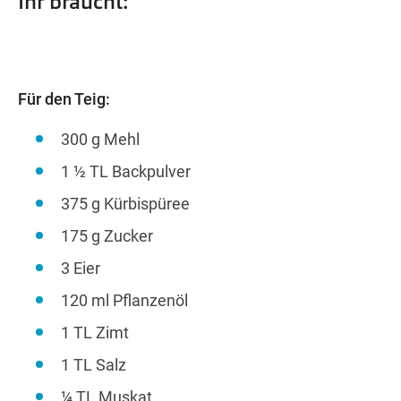
Ihr braucht:
Für den Teig:
300 g Mehl
1 ½ TL Backpulver
375 g Kürbispüree
175 g Zucker
3 Eier
120 ml Pflanzenöl
1 TL Zimt
1 TL Salz
¼ TL Muskat