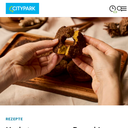
09:00
—
19:30
MONTAG
Montag
Suche schließen
09:00
—
19:30
DIENSTAG
Dienstag
09:00
—
19:30
MITTWOCH
Mittwoch
09:00
—
19:30
DONNERSTAG
Donnerstag
09:00
—
19:30
FREITAG
Freitag
09:00
—
18:00
SAMSTAG
Samstag
REZEPTE