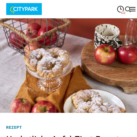
09:00
—
19:30
MONTAG
Montag
Suche schließen
09:00
—
19:30
DIENSTAG
Dienstag
09:00
—
19:30
MITTWOCH
Mittwoch
09:00
—
19:30
DONNERSTAG
Donnerstag
09:00
—
19:30
FREITAG
Freitag
09:00
—
18:00
SAMSTAG
Samstag
REZEPT