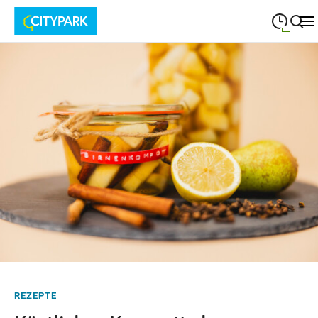
09:00
—
19:30
MONTAG
Montag
Suche schließen
09:00
—
19:30
DIENSTAG
Dienstag
09:00
—
19:30
MITTWOCH
Mittwoch
09:00
—
19:30
DONNERSTAG
Donnerstag
09:00
—
19:30
FREITAG
Freitag
09:00
—
18:00
SAMSTAG
Samstag
REZEPTE