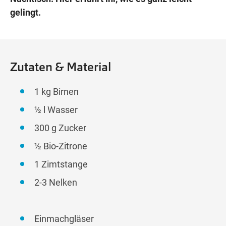
gelingt.
Zutaten & Material
1 kg Birnen
½ l Wasser
300 g Zucker
½ Bio-Zitrone
1 Zimtstange
2-3 Nelken
Einmachgläser