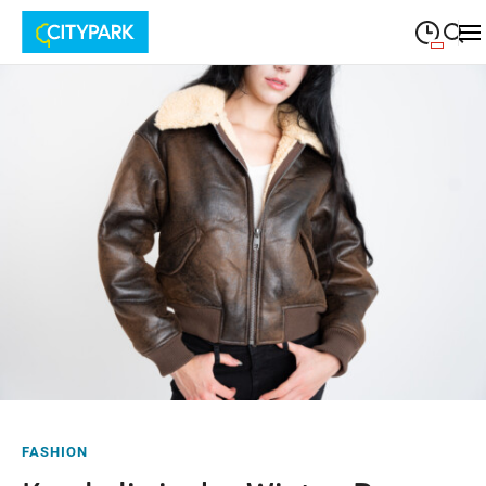
09:00
—
19:30
MONTAG
Montag
Suche schließen
09:00
—
19:30
DIENSTAG
Dienstag
09:00
—
19:30
MITTWOCH
Mittwoch
09:00
—
19:30
DONNERSTAG
Donnerstag
09:00
—
19:30
FREITAG
Freitag
09:00
—
18:00
SAMSTAG
Samstag
FASHION