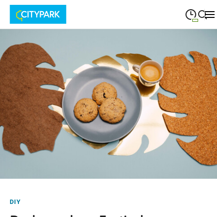
09:00
—
19:30
MONTAG
Montag
Suche schließen
09:00
—
19:30
DIENSTAG
Dienstag
09:00
—
19:30
MITTWOCH
Mittwoch
09:00
—
19:30
DONNERSTAG
Donnerstag
09:00
—
19:30
FREITAG
Freitag
09:00
—
18:00
SAMSTAG
Samstag
DIY