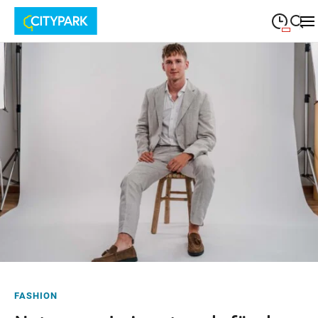
09:00
—
19:30
MONTAG
Montag
Suche schließen
09:00
—
19:30
DIENSTAG
Dienstag
09:00
—
19:30
MITTWOCH
Mittwoch
09:00
—
19:30
DONNERSTAG
Donnerstag
09:00
—
19:30
FREITAG
Freitag
09:00
—
18:00
SAMSTAG
Samstag
FASHION