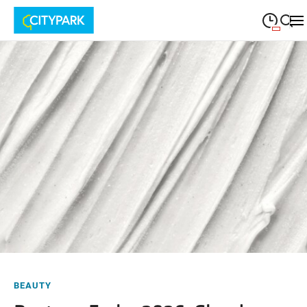
09:00
—
19:30
MONTAG
Montag
Suche schließen
09:00
—
19:30
DIENSTAG
Dienstag
09:00
—
19:30
MITTWOCH
Mittwoch
09:00
—
19:30
DONNERSTAG
Donnerstag
09:00
—
19:30
FREITAG
Freitag
09:00
—
18:00
SAMSTAG
Samstag
BEAUTY