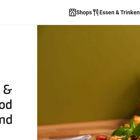
Shops
Essen & Trinken
s &
ood
und