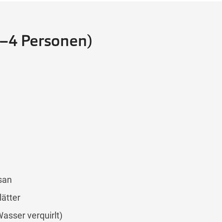
2–4 Personen)
san
lätter
Wasser verquirlt)