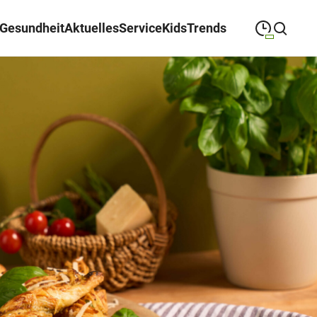
Gesundheit
Aktuelles
Service
Kids
Trends
09:00
—
19:30
MONTAG
Montag
Suche schließen
09:00
—
19:30
DIENSTAG
Dienstag
09:00
—
19:30
MITTWOCH
Mittwoch
09:00
—
19:30
DONNERSTAG
Donnerstag
09:00
—
19:30
FREITAG
Freitag
09:00
—
18:00
SAMSTAG
Samstag