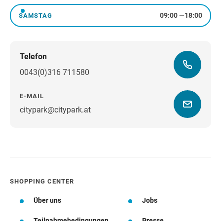
09:00
—
18:00
SAMSTAG
Samstag
Telefon
0043(0)316 711580
E-MAIL
citypark@citypark.at
Wegbeschreibung
SHOPPING CENTER
Über uns
Jobs
Teilnahmebedingungen
Presse