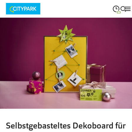
09:00
—
19:30
MONTAG
Montag
Suche schließen
09:00
—
19:30
DIENSTAG
Dienstag
09:00
—
19:30
MITTWOCH
Mittwoch
09:00
—
19:30
DONNERSTAG
Donnerstag
09:00
—
19:30
FREITAG
Freitag
09:00
—
18:00
SAMSTAG
Samstag
Selbstgebasteltes Dekoboard für