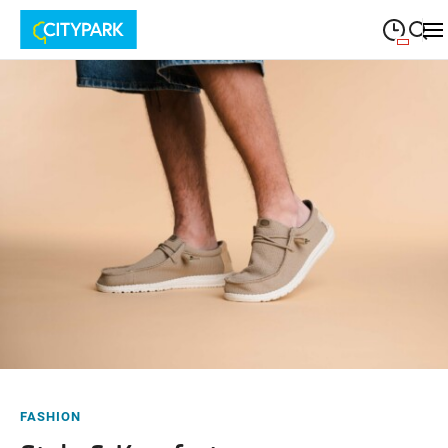
09:00
—
19:30
MONTAG
Montag
Suche schließen
09:00
—
19:30
DIENSTAG
Dienstag
09:00
—
19:30
MITTWOCH
Mittwoch
09:00
—
19:30
DONNERSTAG
Donnerstag
09:00
—
19:30
FREITAG
Freitag
09:00
—
18:00
SAMSTAG
Samstag
FASHION