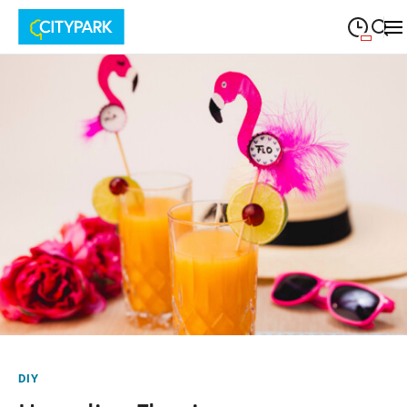
09:00
—
19:30
MONTAG
Montag
Suche schließen
09:00
—
19:30
DIENSTAG
Dienstag
09:00
—
19:30
MITTWOCH
Mittwoch
09:00
—
19:30
DONNERSTAG
Donnerstag
09:00
—
19:30
FREITAG
Freitag
09:00
—
18:00
SAMSTAG
Samstag
DIY