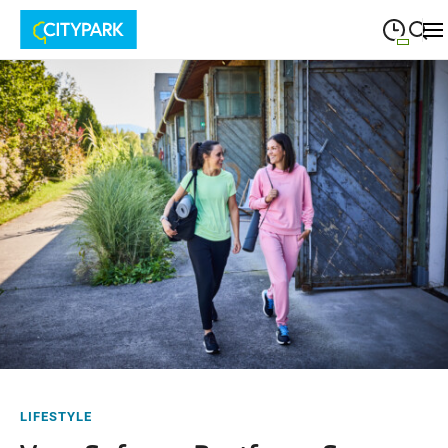
09:00
—
19:30
MONTAG
Montag
Suche schließen
09:00
—
19:30
DIENSTAG
Dienstag
09:00
—
19:30
MITTWOCH
Mittwoch
09:00
—
19:30
DONNERSTAG
Donnerstag
09:00
—
19:30
FREITAG
Freitag
09:00
—
18:00
SAMSTAG
Samstag
LIFESTYLE