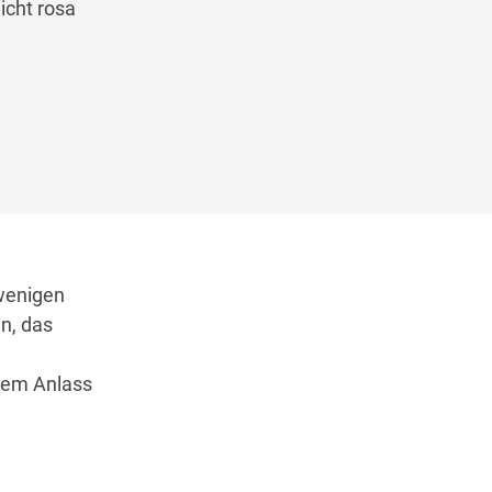
icht rosa
n
 wenigen
n, das
dem Anlass