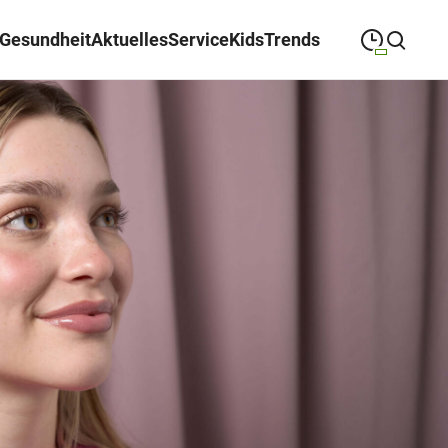
Gesundheit
Aktuelles
Service
Kids
Trends
09:00
—
19:30
MONTAG
Montag
Suche schließen
09:00
—
19:30
DIENSTAG
Dienstag
09:00
—
19:30
MITTWOCH
Mittwoch
09:00
—
19:30
DONNERSTAG
Donnerstag
09:00
—
19:30
FREITAG
Freitag
09:00
—
18:00
SAMSTAG
Samstag