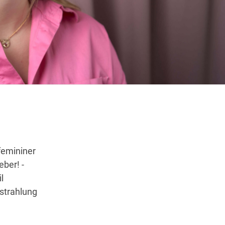
Wegbeschreibung
femininer
eber! -
l
sstrahlung