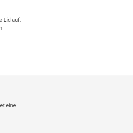
 Lid auf.
n
et eine