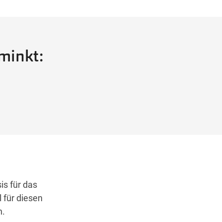
minkt:
is für das
 für diesen
n.