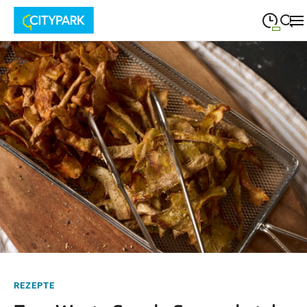
09:00
—
19:30
MONTAG
Montag
Suche schließen
09:00
—
19:30
DIENSTAG
Dienstag
09:00
—
19:30
MITTWOCH
Mittwoch
09:00
—
19:30
DONNERSTAG
Donnerstag
09:00
—
19:30
FREITAG
Freitag
09:00
—
18:00
SAMSTAG
Samstag
REZEPTE