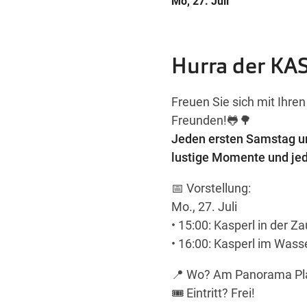
Mo, 27. Juli
Hurra der K
Freuen Sie sich mit Ihre
Freunden!🐸🌳
Jeden ersten Samstag un
lustige Momente und jed
📅 Vorstellung:
Mo., 27. Juli
• 15:00: Kasperl in der Z
• 16:00: Kasperl im Wass
📍 Wo? Am Panorama Pl
🎟️ Eintritt? Frei!