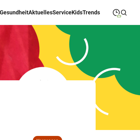
Gesundheit
Aktuelles
Service
Kids
Trends
09:00
—
19:30
MONTAG
Montag
Suche schließen
09:00
—
19:30
DIENSTAG
Dienstag
09:00
—
19:30
MITTWOCH
Mittwoch
09:00
—
19:30
DONNERSTAG
Donnerstag
09:00
—
19:30
FREITAG
Freitag
09:00
—
18:00
SAMSTAG
Samstag