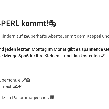
ASPERL kommt!🎭
n Kindern auf zauberhafte Abenteuer mit dem Kasperl un
d jeden letzten Montag im Monat gibt es spannende Ge
e Menge Spaß für Ihre Kleinen – und das kostenlos!💕
auberschule 🪄🏫
erreich 🌊🐠
atz im Panoramageschoß 🏢