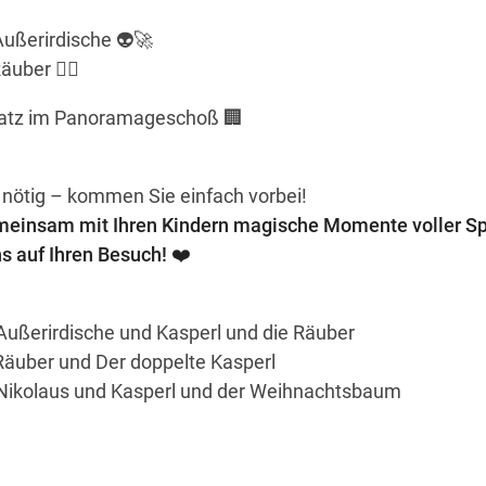
Außerirdische 👽🚀
uber 🏴‍☠️
atz im Panoramageschoß 🏢
 nötig – kommen Sie einfach vorbei!
meinsam mit Ihren Kindern magische Momente voller S
s auf Ihren Besuch! ❤️
Außerirdische und Kasperl und die Räuber
Räuber und Der doppelte Kasperl
 Nikolaus und Kasperl und der Weihnachtsbaum