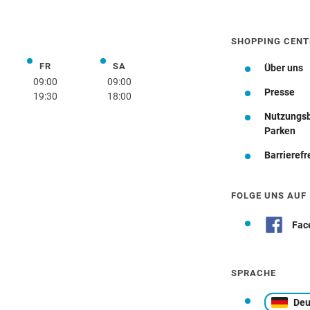
SHOPPING CENT
FR
SA
rstag
Freitag
Samstag
Über uns
09:00
09:00
Presse
19:30
18:00
Nutzungs
Wegbeschreibung
Parken
Barrierefr
FOLGE UNS AUF
Fac
SPRACHE
Deu