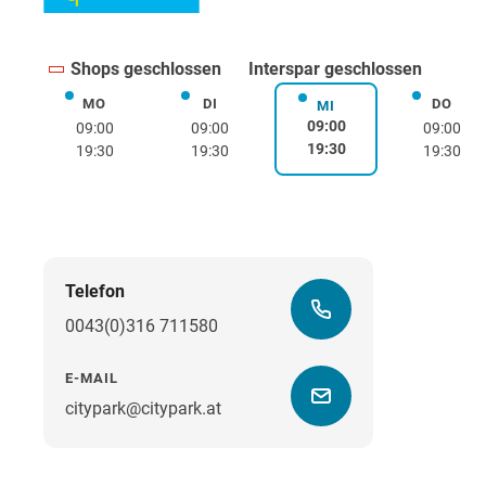
Shops geschlossen
Interspar geschlossen
MO
DI
DO
Montag
Dienstag
Donne
MI
Mittwoch
09:00
09:00
09:00
09:00
19:30
19:30
19:30
19:30
Telefon
0043(0)316 711580
E-MAIL
citypark@citypark.at