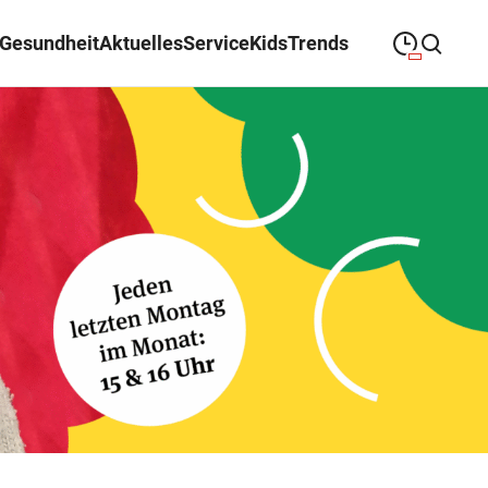
Gesundheit
Aktuelles
Service
Kids
Trends
09:00
—
19:30
MONTAG
Montag
Suche schließen
09:00
—
19:30
DIENSTAG
Dienstag
09:00
—
19:30
MITTWOCH
Mittwoch
09:00
—
19:30
DONNERSTAG
Donnerstag
09:00
—
19:30
FREITAG
Freitag
09:00
—
18:00
SAMSTAG
Samstag