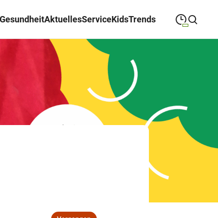
Gesundheit
Aktuelles
Service
Kids
Trends
09:00
—
19:30
MONTAG
Montag
Suche schließen
09:00
—
19:30
DIENSTAG
Dienstag
09:00
—
19:30
MITTWOCH
Mittwoch
09:00
—
19:30
DONNERSTAG
Donnerstag
09:00
—
19:30
FREITAG
Freitag
09:00
—
18:00
SAMSTAG
Samstag