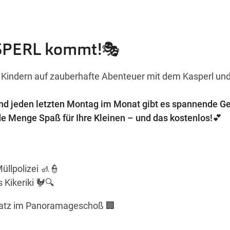
ASPERL kommt!🎭
n Kindern auf zauberhafte Abenteuer mit dem Kasperl un
d jeden letzten Montag im Monat gibt es spannende Ge
e Menge Spaß für Ihre Kleinen – und das kostenlos!💕
üllpolizei 🚮👮
 Kikeriki 🐓🔍
atz im Panoramageschoß 🏢