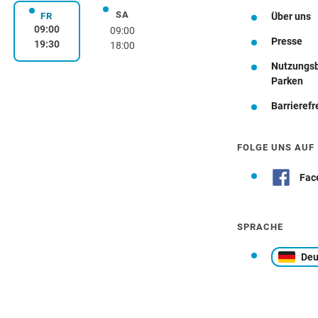
SA
rstag
Samstag
FR
Über uns
Freitag
09:00
09:00
Presse
19:30
18:00
Nutzungs
Wegbeschreibung
Parken
Barrierefr
FOLGE UNS AUF
Fac
SPRACHE
Deu