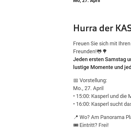
Mo, 27. April
Hurra der K
Freuen Sie sich mit Ihre
Freunden!🐸🌳
Jeden ersten Samstag un
lustige Momente und jed
📅 Vorstellung:
Mo., 27. April
• 15:00: Kasperl und die M
• 16:00: Kasperl sucht das
📍 Wo? Am Panorama Pl
🎟️ Eintritt? Frei!