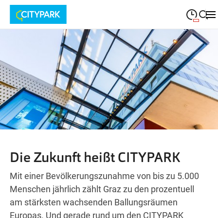
09:00
—
19:30
MONTAG
Montag
Suche schließen
09:00
—
19:30
DIENSTAG
Dienstag
09:00
—
19:30
MITTWOCH
Mittwoch
09:00
—
19:30
DONNERSTAG
Donnerstag
09:00
—
19:30
FREITAG
Freitag
Die Zukunft heißt CITYPARK
09:00
—
18:00
SAMSTAG
Samstag
Mit einer Bevölkerungszunahme von bis zu 5.000
Menschen jährlich zählt Graz zu den prozentuell
am stärksten wachsenden Ballungsräumen
Europas. Und gerade rund um den CITYPARK