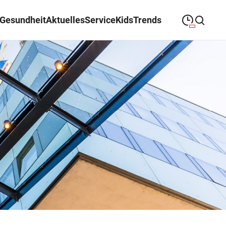
Gesundheit
Aktuelles
Service
Kids
Trends
09:00
—
19:30
MONTAG
Montag
Suche schließen
09:00
—
19:30
DIENSTAG
Dienstag
09:00
—
19:30
MITTWOCH
Mittwoch
09:00
—
19:30
DONNERSTAG
Donnerstag
09:00
—
19:30
FREITAG
Freitag
09:00
—
18:00
SAMSTAG
Samstag