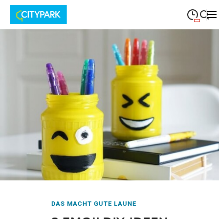
09:00
—
19:30
MONTAG
Montag
Suche schließen
09:00
—
19:30
DIENSTAG
Dienstag
09:00
—
19:30
MITTWOCH
Mittwoch
09:00
—
19:30
DONNERSTAG
Donnerstag
09:00
—
19:30
FREITAG
Freitag
09:00
—
18:00
SAMSTAG
Samstag
DAS MACHT GUTE LAUNE