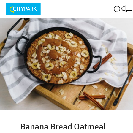
09:00
—
19:30
MONTAG
Montag
Suche schließen
09:00
—
19:30
DIENSTAG
Dienstag
09:00
—
19:30
MITTWOCH
Mittwoch
09:00
—
19:30
DONNERSTAG
Donnerstag
09:00
—
19:30
FREITAG
Freitag
09:00
—
18:00
SAMSTAG
Samstag
Banana Bread Oatmeal