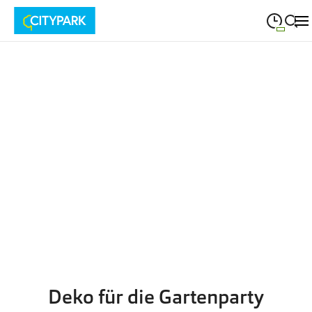
09:00
—
19:30
MONTAG
Montag
Suche schließen
09:00
—
19:30
DIENSTAG
Dienstag
09:00
—
19:30
MITTWOCH
Mittwoch
09:00
—
19:30
DONNERSTAG
Donnerstag
09:00
—
19:30
FREITAG
Freitag
09:00
—
18:00
SAMSTAG
Samstag
Deko für die Gartenparty