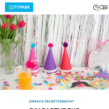
09:00
—
19:30
MONTAG
Montag
Suche schließen
09:00
—
19:30
DIENSTAG
Dienstag
09:00
—
19:30
MITTWOCH
Mittwoch
09:00
—
19:30
DONNERSTAG
Donnerstag
09:00
—
19:30
FREITAG
Freitag
09:00
—
18:00
SAMSTAG
Samstag
EINFACH SELBSTGEMACHT