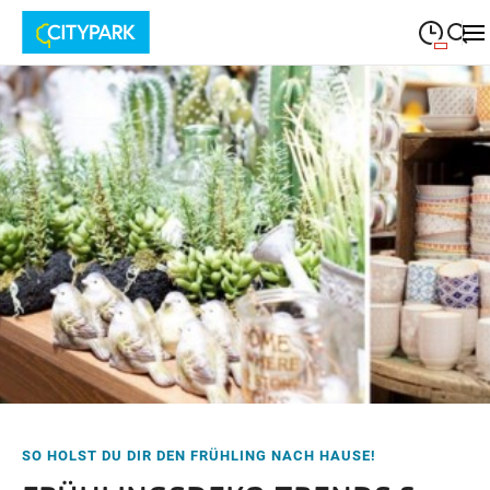
09:00
—
19:30
MONTAG
Montag
Suche schließen
09:00
—
19:30
DIENSTAG
Dienstag
09:00
—
19:30
MITTWOCH
Mittwoch
09:00
—
19:30
DONNERSTAG
Donnerstag
09:00
—
19:30
FREITAG
Freitag
09:00
—
18:00
SAMSTAG
Samstag
SO HOLST DU DIR DEN FRÜHLING NACH HAUSE!