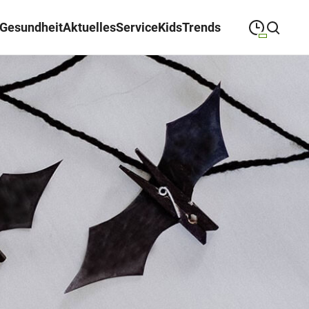
Gesundheit
Aktuelles
Service
Kids
Trends
09:00
—
19:30
MONTAG
Montag
Suche schließen
09:00
—
19:30
DIENSTAG
Dienstag
09:00
—
19:30
MITTWOCH
Mittwoch
09:00
—
19:30
DONNERSTAG
Donnerstag
09:00
—
19:30
FREITAG
Freitag
09:00
—
18:00
SAMSTAG
Samstag