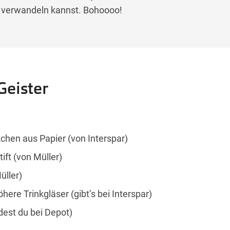
n verwandeln kannst. Bohoooo!
eister
hen aus Papier (von Interspar)
ift (von Müller)
üller)
here Trinkgläser (gibt’s bei Interspar)
dest du bei Depot)