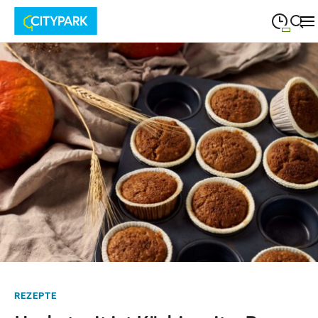
09:00
—
19:30
MONTAG
Montag
Suche schließen
09:00
—
19:30
DIENSTAG
Dienstag
09:00
—
19:30
MITTWOCH
Mittwoch
09:00
—
19:30
DONNERSTAG
Donnerstag
09:00
—
19:30
FREITAG
Freitag
09:00
—
18:00
SAMSTAG
Samstag
REZEPTE