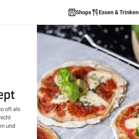
Shops
Essen & Trinken
ept
o oft als
nicht
en und