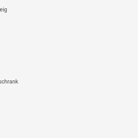
eig
lschrank