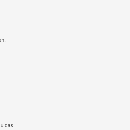
en.
au das