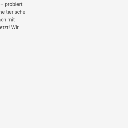
 – probiert
e tierische
ach mit
etzt! Wir