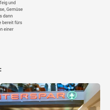
Teig und
Käse, Gemüse
es dann
 bereit fürs
n einer
: