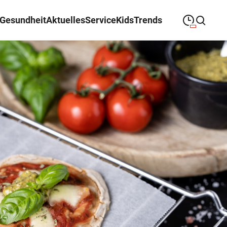
Gesundheit
Aktuelles
Service
Kids
Trends
09:00
—
19:30
MONTAG
Montag
Suche schließen
09:00
—
19:30
DIENSTAG
Dienstag
09:00
—
19:30
MITTWOCH
Mittwoch
09:00
—
19:30
DONNERSTAG
Donnerstag
09:00
—
19:30
FREITAG
Freitag
09:00
—
18:00
SAMSTAG
Samstag