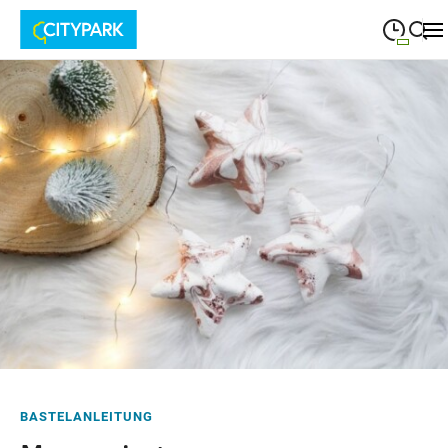
09:00
—
19:30
MONTAG
Montag
Suche schließen
09:00
—
19:30
DIENSTAG
Dienstag
09:00
—
19:30
MITTWOCH
Mittwoch
09:00
—
19:30
DONNERSTAG
Donnerstag
09:00
—
19:30
FREITAG
Freitag
09:00
—
18:00
SAMSTAG
Samstag
BASTELANLEITUNG