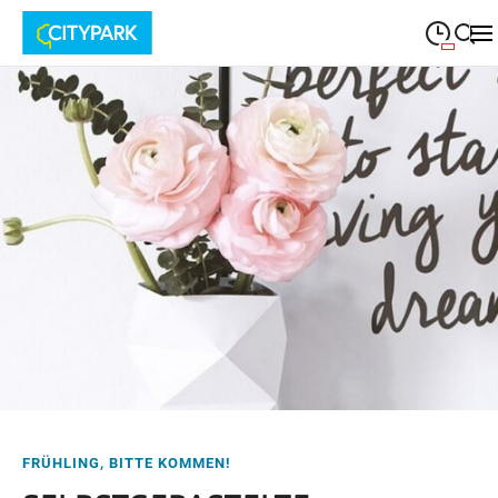
09:00
—
19:30
MONTAG
Montag
Suche schließen
09:00
—
19:30
DIENSTAG
Dienstag
09:00
—
19:30
MITTWOCH
Mittwoch
09:00
—
19:30
DONNERSTAG
Donnerstag
09:00
—
19:30
FREITAG
Freitag
09:00
—
18:00
SAMSTAG
Samstag
FRÜHLING, BITTE KOMMEN!