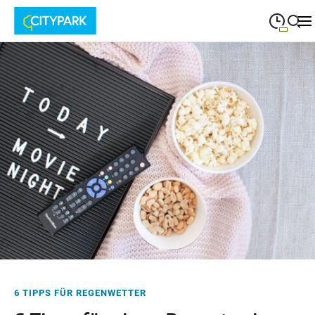
09:00
—
19:30
MONTAG
Montag
Suche schließen
09:00
—
19:30
DIENSTAG
Dienstag
09:00
—
19:30
MITTWOCH
Mittwoch
09:00
—
19:30
DONNERSTAG
Donnerstag
09:00
—
19:30
FREITAG
Freitag
09:00
—
18:00
SAMSTAG
Samstag
6 TIPPS FÜR REGENWETTER