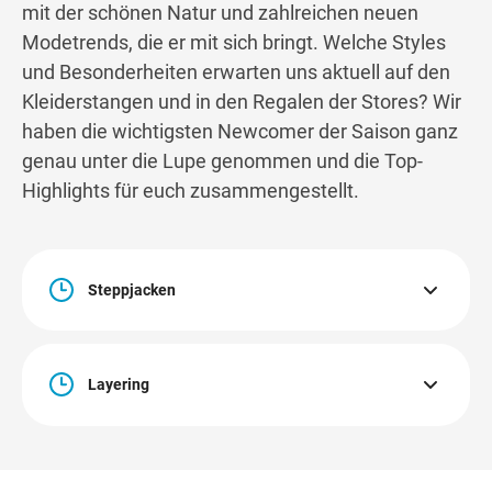
mit der schönen Natur und zahlreichen neuen
Modetrends, die er mit sich bringt. Welche Styles
und Besonderheiten erwarten uns aktuell auf den
Kleiderstangen und in den Regalen der Stores? Wir
haben die wichtigsten Newcomer der Saison ganz
genau unter die Lupe genommen und die Top-
Highlights für euch zusammengestellt.
Steppjacken
Steppjacken halten nicht nur schön warm, sie werden
auch mit jeder Saison immer schicker. Diesen Herbst und
Layering
Winter dürfen wir uns an einer großen Auswahl
verschiedenster Stepp-Styles erfreuen. Von sportlich bis
elegant – hier ist für jeden ein passendes Statement-Piece
Das Schönste am Herbst? Endlich wieder verspielte
dabei. Und wer von den Steppnähten einfach nicht genug
Layering-Looks ohne Schwitzen tragen zu können. Ganz
bekommen kann, findet dieses Jahr auch Röcke, Westen
egal, ob für sie oder für ihn – Anzüge oder Mäntel mit