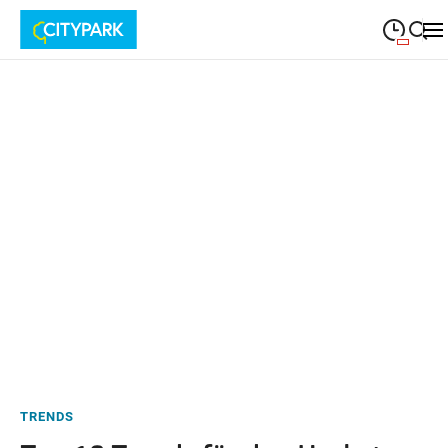
09:00
—
19:30
MONTAG
Montag
Suche schließen
09:00
—
19:30
DIENSTAG
Dienstag
09:00
—
19:30
MITTWOCH
Mittwoch
09:00
—
19:30
DONNERSTAG
Donnerstag
09:00
—
19:30
FREITAG
Freitag
09:00
—
18:00
SAMSTAG
Samstag
TRENDS