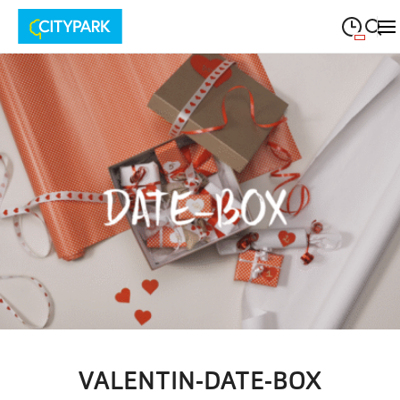
09:00
—
19:30
MONTAG
Montag
Suche schließen
09:00
—
19:30
DIENSTAG
Dienstag
09:00
—
19:30
MITTWOCH
Mittwoch
09:00
—
19:30
DONNERSTAG
Donnerstag
09:00
—
19:30
FREITAG
Freitag
09:00
—
18:00
SAMSTAG
Samstag
VALENTIN-DATE-BOX