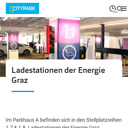
09:00
—
19:30
MONTAG
Montag
Suche schließen
09:00
—
19:30
DIENSTAG
Dienstag
09:00
—
19:30
MITTWOCH
Mittwoch
Ladestationen der Energie
09:00
—
19:30
DONNERSTAG
Donnerstag
Graz
09:00
—
19:30
FREITAG
Freitag
09:00
—
18:00
SAMSTAG
Samstag
Im Parkhaus A befinden sich in den Stellplatzreihen
1.7 & 1.8. Ladestationen der Energie Graz.