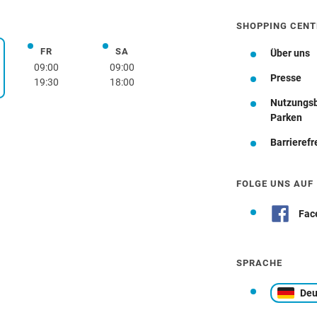
SHOPPING CENT
FR
SA
Freitag
Samstag
Über uns
rstag
09:00
09:00
Presse
19:30
18:00
Nutzungs
Wegbeschreibung
Parken
Barrierefr
FOLGE UNS AUF
Fac
SPRACHE
Deu