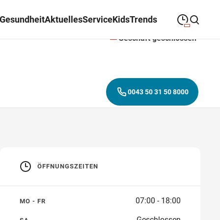
Gesundheit
Aktuelles
Service
Kids
Trends
Geschäft geschlossen
09:00
—
19:30
MONTAG
Montag
Suche schließen
09:00
—
19:30
DIENSTAG
Dienstag
0043 50 31 50 8000
09:00
—
19:30
MITTWOCH
Mittwoch
09:00
—
19:30
DONNERSTAG
Donnerstag
09:00
—
19:30
FREITAG
Freitag
ÖFFNUNGSZEITEN
09:00
—
18:00
SAMSTAG
Samstag
07:00 - 18:00
MO - FR
Geschlossen