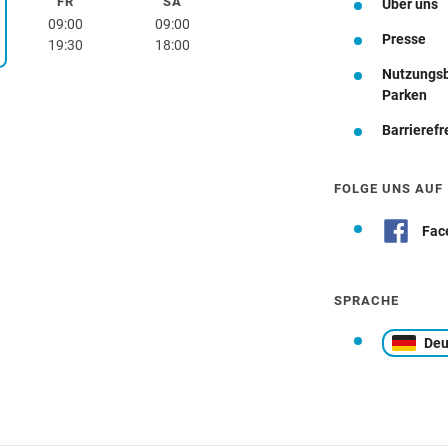
FR
SA
Freitag
Samstag
Über uns
rstag
09:00
09:00
Presse
19:30
18:00
Nutzungs
Wegbeschreibung
Parken
Barrierefr
FOLGE UNS AUF
Fac
SPRACHE
Deu