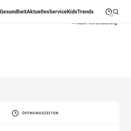
Gesundheit
Aktuelles
Service
Kids
Trends
Nach Vereinbarung
09:00
—
19:30
MONTAG
Montag
Suche schließen
09:00
—
19:30
DIENSTAG
Dienstag
09:00
—
19:30
MITTWOCH
Mittwoch
09:00
—
19:30
DONNERSTAG
Donnerstag
09:00
—
19:30
FREITAG
Freitag
09:00
—
18:00
SAMSTAG
Samstag
ÖFFNUNGSZEITEN