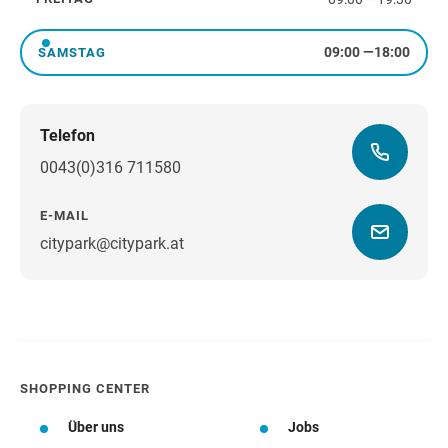
Freitag
09:00
—
18:00
SAMSTAG
Samstag
Telefon
0043(0)316 711580
E-MAIL
citypark@citypark.at
Wegbeschreibung
SHOPPING CENTER
Über uns
Jobs