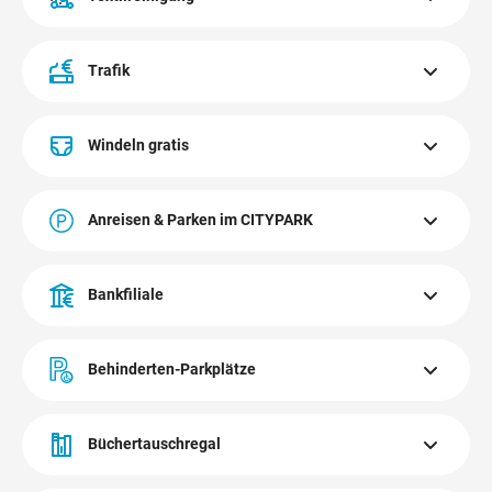
Auto waschen.
Die Putzerei befindet sich im Erdgeschoß. Reinigung,
Pflege und Wäscheservice.
Trafik
Mehr erfahren
Die Trafik im CITYPARK Graz befindet sich im Erdgeschoß.
Tabakwaren, Zeitungen, Magazine, Vignetten.
Windeln gratis
Gratis Windeln bekommen Sie beim Besucher-Service im
Obergeschoß.
Anreisen & Parken im CITYPARK
2.000 XXL-Parkplätze & Anbindung an den öffentlichen
Verkehr. Jetzt mehr über Anreisemöglichkeiten erfahren!
Bankfiliale
Anreisen & Parken
Die Steiermärkische Bank befindet sich im Obergeschoß.
Geld wechseln, persönlicher Service, Bankomat,
Behinderten-Parkplätze
Geldautomat.
Es gibt auf jeder Ebene der Parkhäuser A und B und am
Mehr erfahren
Freiparkplatz C Behinderten-Parkplätze im
Büchertauschregal
Eingangsbereich.
Die Tauschbibliothek finden Sie im Panoramageschoß