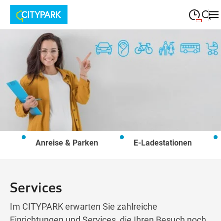
09:00
—
19:30
MONTAG
Montag
Suche schließen
09:00
—
19:30
DIENSTAG
Dienstag
09:00
—
19:30
MITTWOCH
Mittwoch
09:00
—
19:30
DONNERSTAG
Donnerstag
Anreise & Parken
E-Ladestationen
09:00
—
19:30
FREITAG
Freitag
09:00
—
18:00
SAMSTAG
Samstag
Services
Im CITYPARK erwarten Sie zahlreiche
Einrichtungen und Services, die Ihren Besuch noch