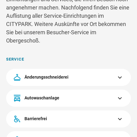
Wegbeschreibung
angenehmer machen. Nachfolgend finden Sie eine
Auflistung aller Service-Einrichtungen im
CITYPARK. Weitere Auskünfte vor Ort bekommen
Sie bei unserem Besucher-Service im
Obergeschoß.
SERVICE
Änderungsschneiderei
Die Änderungsschneiderei befindet sich im Obergeschoß.
Autowaschanlage
Mehr erfahren
Die Autowaschanlage im CITYPARK Graz befindet sich
direkt bei der SOCAR-Tankstelle beim Kreisverkehr. Auto
Barrierefrei
Reinigung, Spezialwäsche, Angebote, Autowaschen,
Innenreinigung, Selbstbedienung.
Alle öffentlichen Bereiche im CITYPARK sind barrierefrei zu
erreichen.