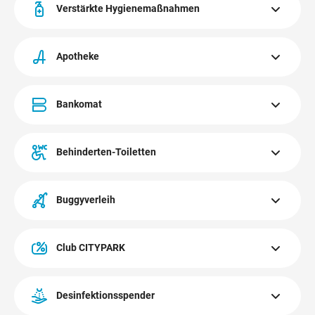
Geschoßen.
Verstärkte Hygienemaßnahmen
Alle Kontaktflächen werden verstärkt gereinigt und
laufend desinfiziert.
Apotheke
Die CITYPARK-Apotheke befindet sich im Obergeschoß.
Bankomat
Mehr erfahren
Geldautomaten/Bankomaten befinden sich im
Erdgeschoß, Obergeschoß und am Panorama Platz.
Behinderten-Toiletten
Die Behinderten-Toiletten im CITYPARK befinden sich im
Erdgeschoß und Panoramageschoß. Eurokey beim
Buggyverleih
Besucher-Service erhältlich.
Der Buggyverleih im CITYPARK befindet sich beim
Besucher-Service. Nur während den Center-
Club CITYPARK
Öffnungszeiten möglich.
Der Club CITYPARK bietet Ihnen persönliche Vorteile,
Mehr erfahren
exklusive Leistungen und hilft, Geld zu sparen. Sie erhalten
Desinfektionsspender
die Club-Karte direkt beim Besucher-Service im