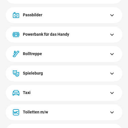
Der CITYPARK Graz ist erreichbar mit den Bus Linien 30,
52, 66, 39, 67, 31, 32 und 33, sowie der S-Bahn. Der S-
Passbilder
Bahnhof ist 5 Gehminuten entfernt.
Passbilder für den Reisepass bekommen Sie bei 3Dglas
und Hartlauer.
Powerbank für das Handy
Es gibt 5 Powerbanks für Handys im CITYPARK beim
Besucher-Service im Obergeschoß. Kompatibel mit allen
Rolltreppe
gängigen Smartphones, Schnellladefunktion möglich.
Es gibt 5 Rolltreppen im CITYPARK, die alle drei Ebenen
miteinander verbinden.
Spieleburg
Sorgenfreies Einkaufserlebnis durch professionelle
Kinderbetreuung in der Spieleburg am Panorama Platz.
Taxi
Mehr erfahren
Der Taxistand vor dem CITYPARK Graz befindet sich am
Freiparkplatz C direkt beim Ein-Ausgang bei der Post. Es
Toiletten m/w
warten rund um die Uhr Taxis auf unsere Besucher.
Die Toiletten im CITYPARK befinden sich auf allen drei